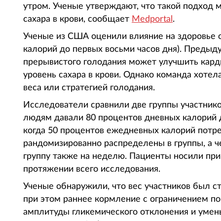
утром. Ученые утверждают, что такой подход 
сахара в крови, сообщает
Medportal
.
Ученые из США оценили влияние на здоровье о
калорий до первых восьми часов дня). Предыд
прерывистого голодания может улучшить кард
уровень сахара в крови. Однако команда хотел
веса или стратегией голодания.
Исследователи сравнили две группы участнико
людям давали 80 процентов дневных калорий д
когда 50 процентов ежедневных калорий потр
рандомизированно распределены в группы, а ч
группу также на неделю. Пациенты носили при
протяжении всего исследования.
Ученые обнаружили, что вес участников был с
при этом раннее кормление с ограничением п
амплитуды гликемического отклонения и умен