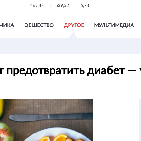
467,48
539,52
5,73
МИКА
ОБЩЕСТВО
ДРУГОЕ
МУЛЬТИМЕДИА
т предотвратить диабет —