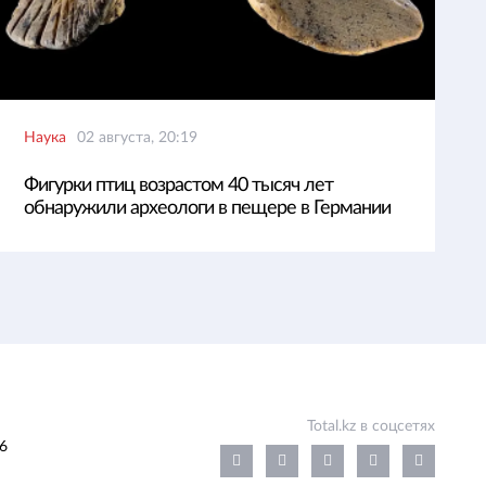
Наука
02 августа, 20:19
Фигурки птиц возрастом 40 тысяч лет
обнаружили археологи в пещере в Германии
Total.kz в соцсетях
6