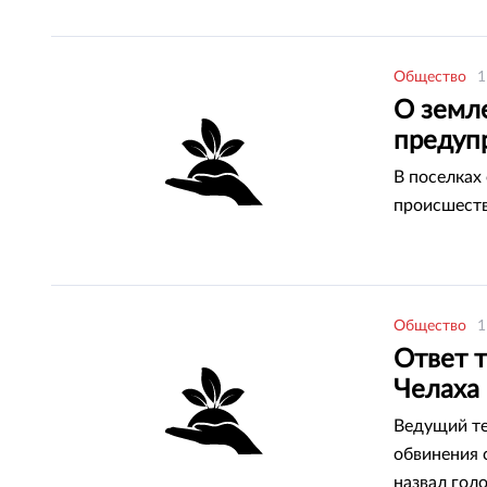
Общество
1
О земле
предуп
В поселках
происшест
Общество
1
Ответ 
Челаха
Ведущий те
обвинения 
назвал гол