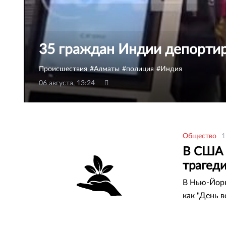
35 граждан Индии депортир
Происшествия
Алматы
полиция
Индия
06 августа, 13:24
Общество
1
В США 
трагеди
В Нью-Йорк
как "День 