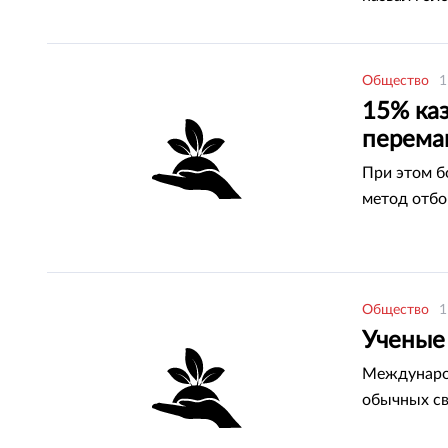
Общество
1
15% ка
перема
При этом 
метод отбо
Общество
1
Ученые
Международ
обычных св