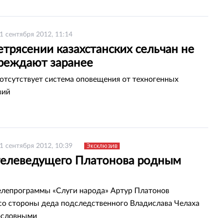
1 сентября 2012, 11:14
трясении казахстанских сельчан не
реждают заранее
 отсутствует система оповещения от техногенных
вий
Эксклюзив
1 сентября 2012, 10:39
телеведущего Платонова родным
лепрограммы «Слуги народа» Артур Платонов
со стороны деда подследственного Владислава Челаха
ословными