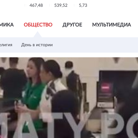
467,48
539,52
5,73
МИКА
ОБЩЕСТВО
ДРУГОЕ
МУЛЬТИМЕДИА
елигия
День в истории