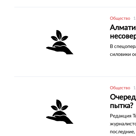
Общество
1
Алмати
несове
В спецопер
силовики о
Общество
1
Очеред
пытка?
Редакция T
журналисто
последние,