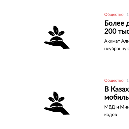
Общество
1
Более 
200 тыс
Акимат Алм
неубранну
Общество
1
В Казах
мобиль
МВД и Минт
кодов