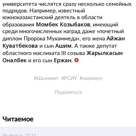
университета числятся сразу несколько семейных
подрядов. Например, известный
южноказахстанский деятель в области
Момбек Козыбаков
образования
, имеющий
среди многочисленных наград даже «почетный
Айжан
диплом Пророка Мухаммеда», его жена
Куватбекова
Ашим
и сын
. А также депутат
Жарылкасын
областного маслихата III созыва
Оналбек
Ержан
и его сын
.
Шымкент
РСИУ
нарковуз
Поделиться
Читаемое
06 августа, 21:11