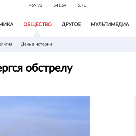
469,93
541,64
5,71
МИКА
ОБЩЕСТВО
ДРУГОЕ
МУЛЬТИМЕДИА
елигия
День в истории
ергся обстрелу