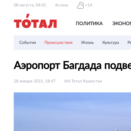
08 августа, 04:01
Астана
+14
ПОЛИТИКА
ЭКОНО
События
Происшествия
Жизнь
Культура
Р
Аэропорт Багдада подв
28 января 2022, 18:47
ИА Тотал Казахстан