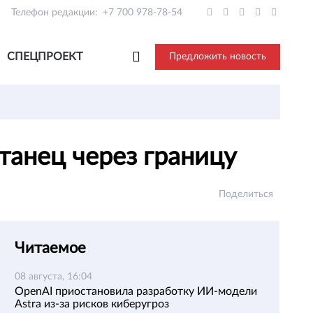
Телефон редакции:
+7 700 978-78-54
СПЕЦПРОЕКТ
Предложить новость
станец через границу
Поделиться
Читаемое
08 августа, 16:04
OpenAI приостановила разработку ИИ-модели
Astra из-за рисков киберугроз