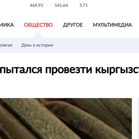
469,93
541,64
5,71
МИКА
ОБЩЕСТВО
ДРУГОЕ
МУЛЬТИМЕДИА
елигия
День в истории
 пытался провезти кыргыз