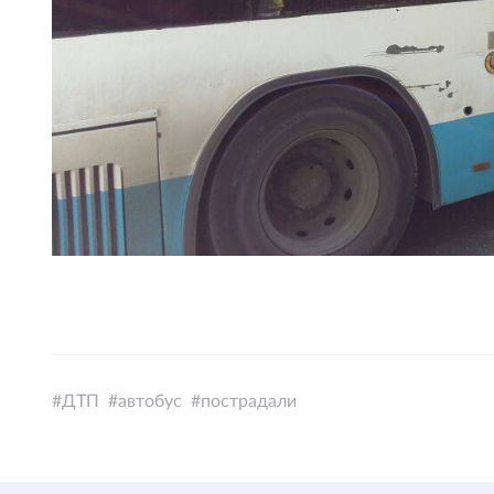
ДТП
автобус
пострадали