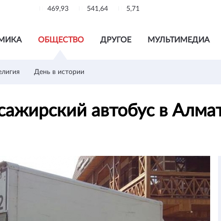
469,93
541,64
5,71
МИКА
ОБЩЕСТВО
ДРУГОЕ
МУЛЬТИМЕДИА
елигия
День в истории
ссажирский автобус в Алм