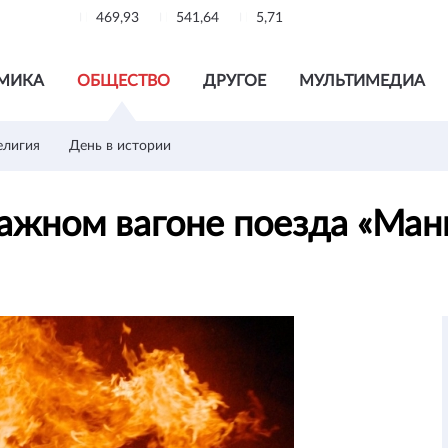
469,93
541,64
5,71
МИКА
ОБЩЕСТВО
ДРУГОЕ
МУЛЬТИМЕДИА
елигия
День в истории
ажном вагоне поезда «Ма