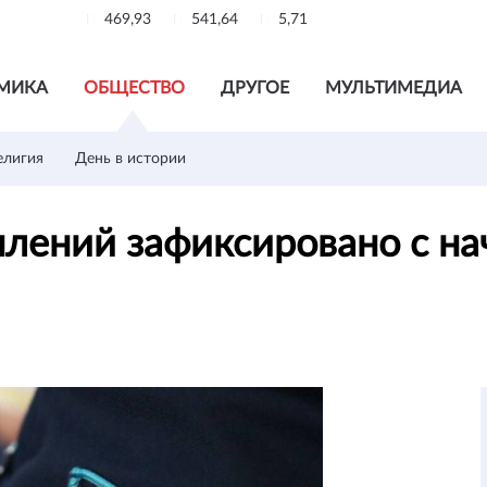
469,93
541,64
5,71
МИКА
ОБЩЕСТВО
ДРУГОЕ
МУЛЬТИМЕДИА
елигия
День в истории
лений зафиксировано с нач