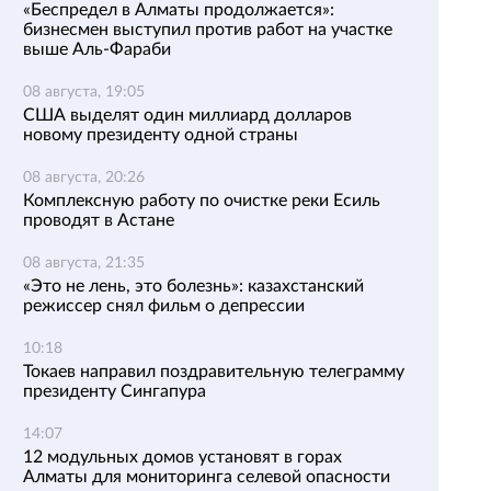
«Беспредел в Алматы продолжается»:
бизнесмен выступил против работ на участке
выше Аль-Фараби
08 августа, 19:05
США выделят один миллиард долларов
новому президенту одной страны
08 августа, 20:26
Комплексную работу по очистке реки Есиль
проводят в Астане
08 августа, 21:35
«Это не лень, это болезнь»: казахстанский
режиссер снял фильм о депрессии
10:18
Токаев направил поздравительную телеграмму
президенту Сингапура
14:07
12 модульных домов установят в горах
Алматы для мониторинга селевой опасности