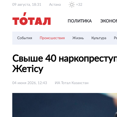
09 августа, 18:31
Астана
+32
ПОЛИТИКА
ЭКОНО
События
Происшествия
Жизнь
Культура
Р
Свыше 40 наркопреступ
Жетiсу
04 июня 2026, 12:43
ИА Тотал Казахстан