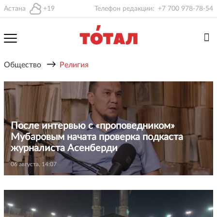
Астана
+19
Телефон редакции:
+7 700 978-78-54
→
Общество
Религия
После интервью с «проповедником»
Мубаровым начата проверка подкаста
журналиста Асенберди
06 августа, 14:07