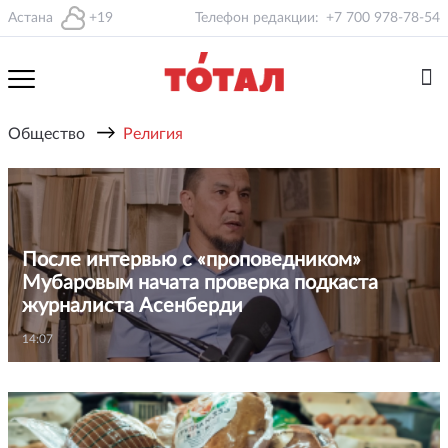
Астана
+19
Телефон редакции:
+7 700 978-78-54
→
Общество
Религия
После интервью с «проповедником»
Мубаровым начата проверка подкаста
журналиста Асенберди
14:07