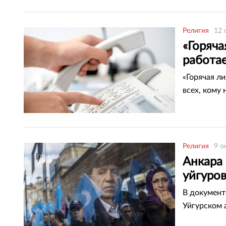
Религия
12 
«Горяча
работае
«Горячая л
всех, кому
Религия
9 о
Анкара
уйгуро
В документ
Уйгурском 