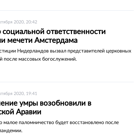
ктября 2020, 20:42
 социальной ответственности
ли мечети Амстердама
тиции Нидерландов вызвал представителей церковных
й после массовых богослужений.
ктября 2020, 19:41
ение умры возобновили в
ской Аравии
 малое паломничество будет восстановлено после
пандемии.