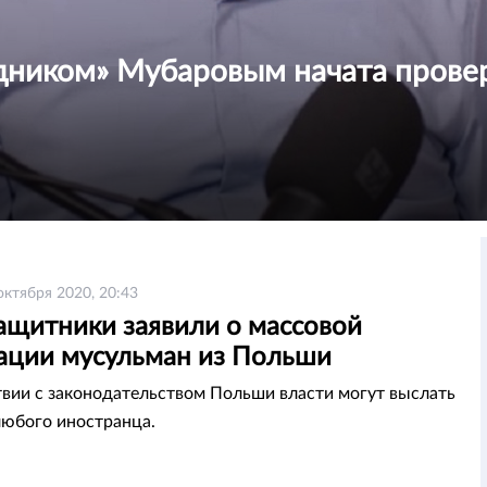
дником» Мубаровым начата прове
октября 2020, 20:43
ащитники заявили о массовой
ации мусульман из Польши
твии с законодательством Польши власти могут выслать
любого иностранца.