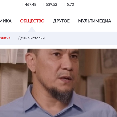
467,48
539,52
5,73
МИКА
ОБЩЕСТВО
ДРУГОЕ
МУЛЬТИМЕДИА
елигия
День в истории