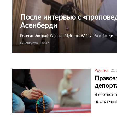
После интервью с «пропове
Асенберди
Религия
штраф
Дарын Мубаров
Айнур Асенберди
06 августа, 14:07
Религия
21 
Правоз
депорт
В соответс
из страны 