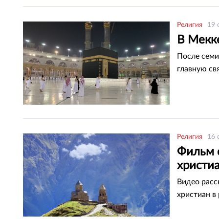
Религия
19 
В Мекк
После семи
главную св
Религия
16 
Фильм 
христиа
Видео расс
христиан в 