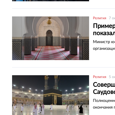
Религия
7 о
Пример
показа
Министр юс
организаци
Религия
5 о
Соверш
Саудов
Полноценно
окончания 