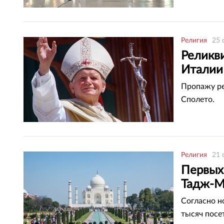
Религия
25 
Реликви
Италии
Пропажу ре
Сполето.
Религия
21 
Первых
Тадж-М
Согласно н
тысяч посет