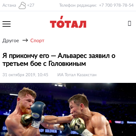
Астана
+27
Телефон редакции:
+7 700 978-78-54
→
Другое
Спорт
Я прикончу его — Альварес заявил о
третьем бое с Головкиным
31 октября 2019, 10:45
ИА Тотал Казахстан