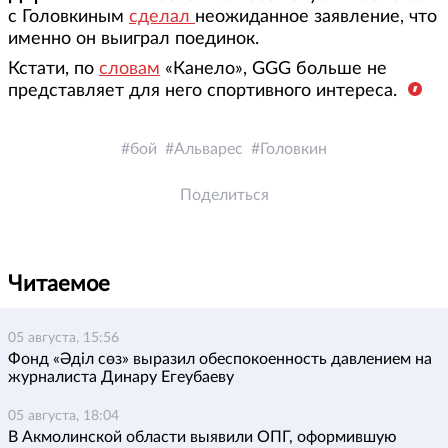
с Головкиным
сделал
неожиданное заявление, что
именно он выиграл поединок.
Кстати, по
словам
«Канело», GGG больше не
представляет для него спортивного интереса.
бой
Альварес
Головкин
Поделиться
Читаемое
05 августа, 15:56
Фонд «Әділ сөз» выразил обеспокоенность давлением на
журналиста Динару Егеубаеву
05 августа, 18:04
В Акмолинской области выявили ОПГ, оформившую