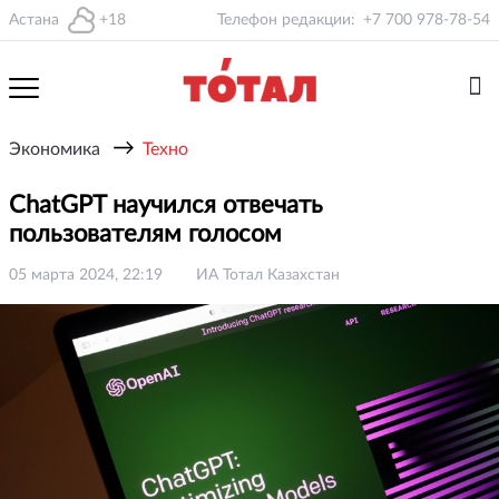
Астана
+18
Телефон редакции:
+7 700 978-78-54
→
Экономика
Техно
ChatGPT научился отвечать
пользователям голосом
05 марта 2024, 22:19
ИА Тотал Казахстан