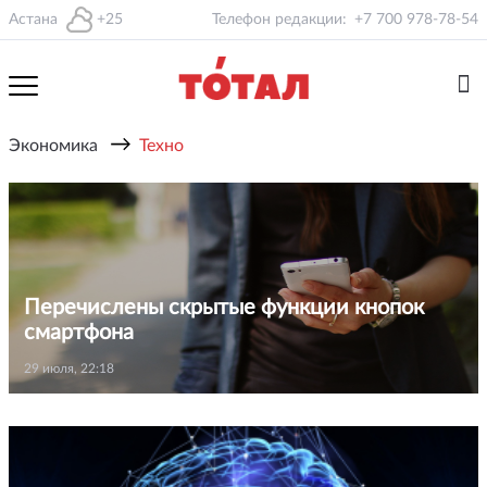
Астана
+25
Телефон редакции:
+7 700 978-78-54
→
Экономика
Техно
Перечислены скрытые функции кнопок
смартфона
29 июля, 22:18