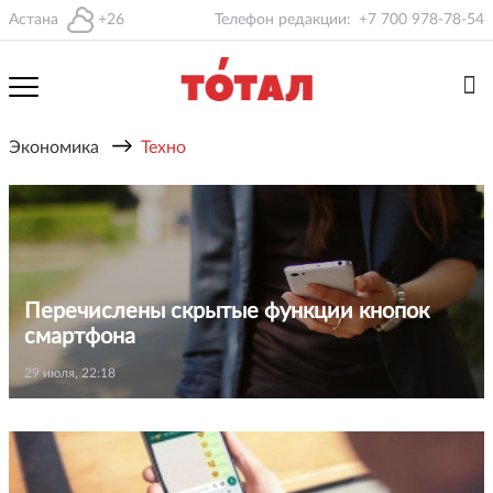
Астана
+26
Телефон редакции:
+7 700 978-78-54
→
Экономика
Техно
Перечислены скрытые функции кнопок
смартфона
29 июля, 22:18