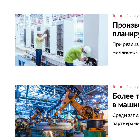
Техно
1 авгу
Произв
планир
При реализ
миллионов 
Техно
1 авгу
Более т
в маши
Среди запл
партнерами