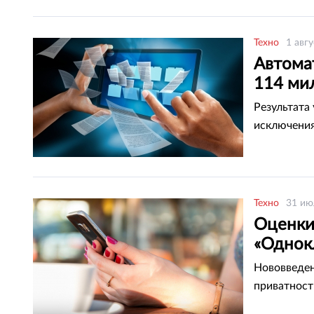
Техно
1 авгу
Автома
114 ми
Результата
исключения
Техно
31 ию
Оценки
«Однок
Нововведен
приватност