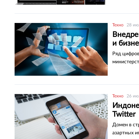
Техно
28 ию
Внедре
и бизне
Ряд цифров
министерст
Техно
26 ию
Индоне
Twitter
Домен в ст
азартных и