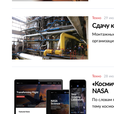
Техно
29 ию
Сдачу к
Монтажные 
организаци
Техно
28 ию
«Косми
NASA
По словам 
тему космо