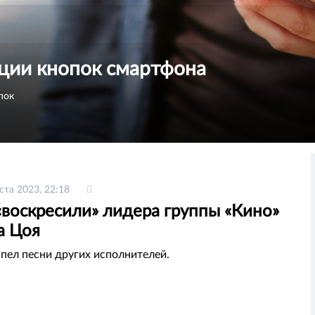
ции кнопок смартфона
пок
ста 2023, 22:18
«воскресили» лидера группы «Кино»
а Цоя
пел песни других исполнителей.