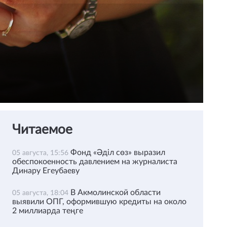
Читаемое
Фонд «Әділ сөз» выразил
05 августа, 15:56
обеспокоенность давлением на журналиста
Динару Егеубаеву
В Акмолинской области
05 августа, 18:04
выявили ОПГ, оформившую кредиты на около
2 миллиарда теңге