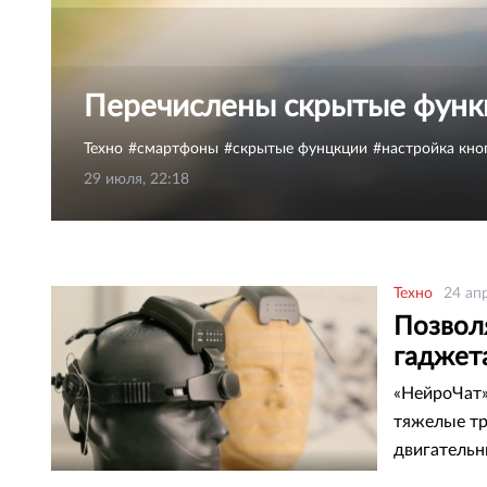
Перечислены скрытые функ
Техно
смартфоны
скрытые фунцкции
настройка кно
29 июля, 22:18
Техно
24 ап
Позвол
гаджет
«НейроЧат»
тяжелые тр
двигательн