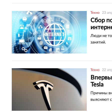
Техно
23 ап
Сбор п
интерн
Люди не то
занятий.
Техно
22 ап
Впервы
Tesla
Причины вн
выясняют с