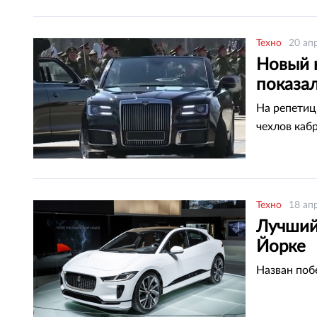
Техно
20 ап
Новый 
показа
На репетиц
чехлов каб
Техно
18 ап
Лучший
Йорке
Назван поб