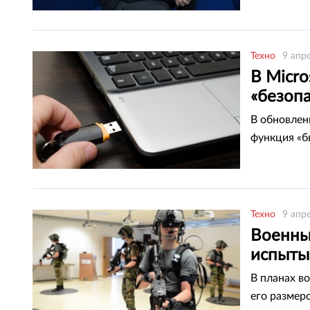
Техно
9 апр
В Micr
«безоп
В обновлен
функция «б
Техно
9 апр
Военны
испыты
В планах в
его размер