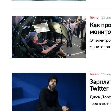
Техно
15 ап
Как пр
монито
От электро
мониторов.
Техно
12 ап
Зарплат
Twitter
Джек Дорси
веря в пот