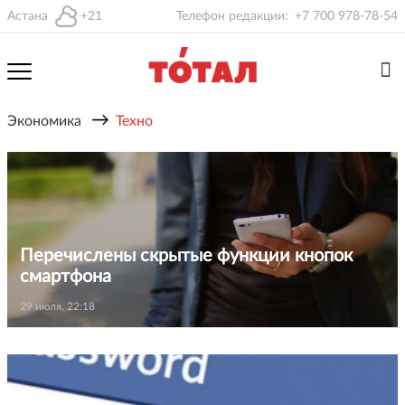
Астана
+21
Телефон редакции:
+7 700 978-78-54
→
Экономика
Техно
Перечислены скрытые функции кнопок
смартфона
29 июля, 22:18