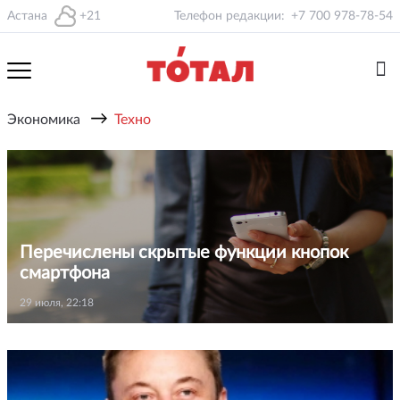
Астана
+21
Телефон редакции:
+7 700 978-78-54
→
Экономика
Техно
Перечислены скрытые функции кнопок
смартфона
29 июля, 22:18