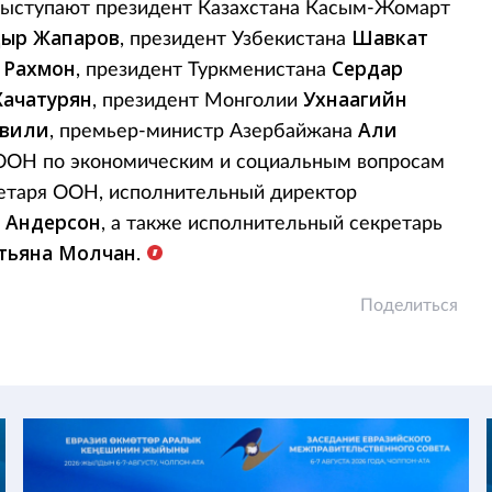
выступают президент Казахстана Касым-Жомарт
дыр Жапаров
Шавкат
, президент Узбекистана
 Рахмон
Сердар
, президент Туркменистана
Хачатурян
Ухнаагийн
, президент Монголии
вили
Али
, премьер-министр Азербайжана
я ООН по экономическим и социальным вопросам
ретаря ООН, исполнительный директор
 Андерсон
, а также исполнительный секретарь
тьяна Молчан
.
Поделиться