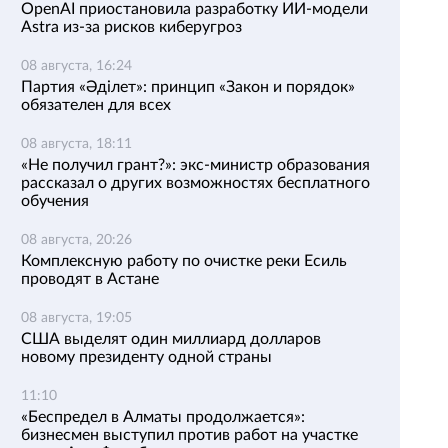
OpenAI приостановила разработку ИИ-модели
Astra из-за рисков киберугроз
08 августа, 16:24
Партия «Әділет»: принцип «Закон и порядок»
обязателен для всех
08 августа, 18:11
«Не получил грант?»: экс-министр образования
рассказал о других возможностях бесплатного
обучения
08 августа, 20:26
Комплексную работу по очистке реки Есиль
проводят в Астане
08 августа, 19:05
США выделят один миллиард долларов
новому президенту одной страны
11:10
«Беспредел в Алматы продолжается»:
бизнесмен выступил против работ на участке