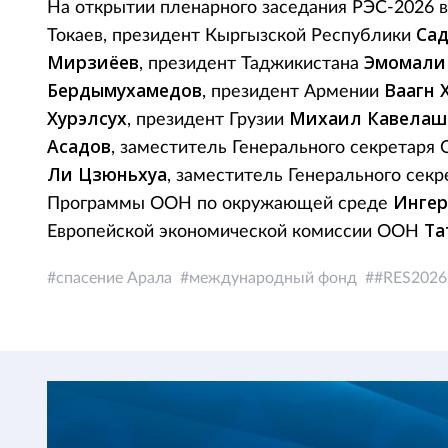
На открытии пленарного заседания РЭС-2026 
Са
Токаев, президент Кыргызской Республики
Мирзиёев
Эмомали
, президент Таджикистана
Бердымухамедов
Ваагн 
, президент Армении
Хурэлсух
Михаил Кавелаш
, президент Грузии
Асадов
, заместитель Генерального секретар
Ли Цзюньхуа
, заместитель Генерального сек
Ингер
Программы ООН по окружающей среде
Та
Европейской экономической комиссии ООН
спасение Арала
международный фонд
#RES2026