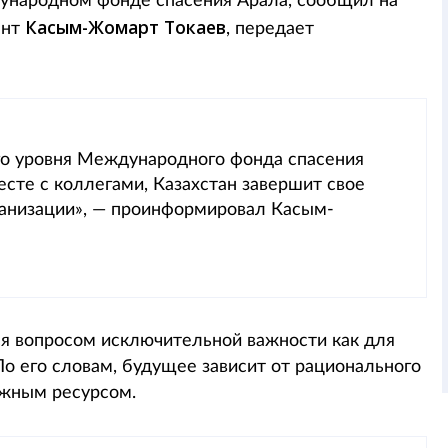
ународном фонде спасения Арала, сообщил на
Касым-Жомарт Токаев
ент
, передает
го уровня Международного фонда спасения
сте с коллегами, Казахстан завершит свое
ганизации», — проинформировал Касым-
ся вопросом исключительной важности как для
 По его словам, будущее зависит от рационального
ажным ресурсом.