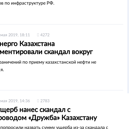
ов по инфраструктуре РФ.
 мая 2019, 18:11
4272
нерго Казахстана
ментировали скандал вокруг
ровода «Дружба»
раничений по приему казахстанской нефти не
я.
 мая 2019, 14:36
2783
щерб нанес скандал с
роводом «Дружба» Казахстану
попросили назвать сумму ущерба из-за скандала с