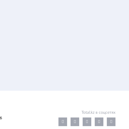
Total.kz в соцсетях
6