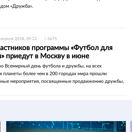
одом «Дружба».
 апреля 2018, 09:22
6675
частников программы «Футбол для
» приедут в Москву в июне
 во Всемирный день футбола и дружбы, на всех
х планеты более чем в 200 городах мира прошли
нные мероприятия, посвященные продвижению дружбы,
уважения и здорового образа жизни.