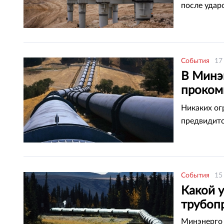
после удар
События
17
В Минэ
проком
нефтеп
Никаких ог
предвидитс
События
15
Какой у
трубоп
Минэнерго 