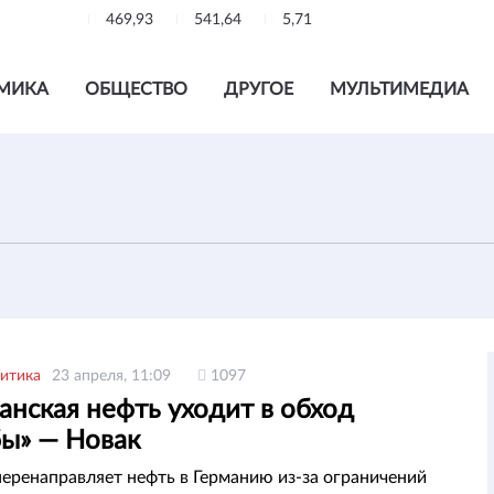
469,93
541,64
5,71
МИКА
ОБЩЕСТВО
ДРУГОЕ
МУЛЬТИМЕДИА
итика
23 апреля, 11:09
1097
анская нефть уходит в обход
ы» — Новак
перенаправляет нефть в Германию из-за ограничений