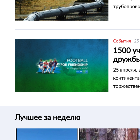
трубопров
События
25
1500 у
дружбы
25 апреля,
континента
торжестве
взаимного 
Лучшее за неделю