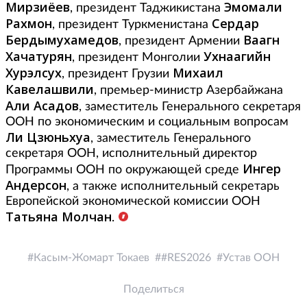
Мирзиёев
Эмомали
, президент Таджикистана
Рахмон
Сердар
, президент Туркменистана
Бердымухамедов
Ваагн
, президент Армении
Хачатурян
Ухнаагийн
, президент Монголии
Хурэлсух
Михаил
, президент Грузии
Кавелашвили
, премьер-министр Азербайжана
Али Асадов
, заместитель Генерального секретаря
ООН по экономическим и социальным вопросам
Ли Цзюньхуа
, заместитель Генерального
секретаря ООН, исполнительный директор
Ингер
Программы ООН по окружающей среде
Андерсон
, а также исполнительный секретарь
Европейской экономической комиссии ООН
Татьяна Молчан
.
Касым-Жомарт Токаев
#RES2026
Устав ООН
Поделиться