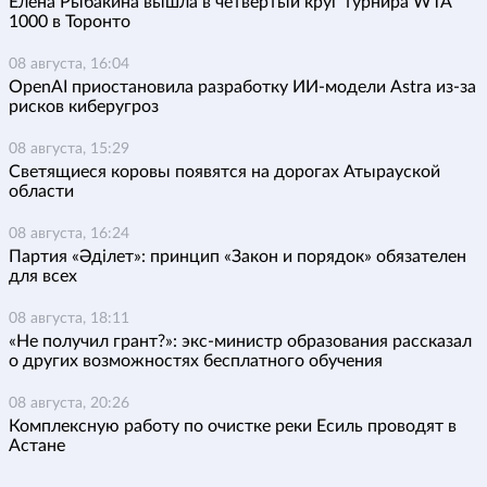
Елена Рыбакина вышла в четвертый круг турнира WTA
1000 в Торонто
08 августа, 16:04
OpenAI приостановила разработку ИИ-модели Astra из-за
рисков киберугроз
08 августа, 15:29
Светящиеся коровы появятся на дорогах Атырауской
области
08 августа, 16:24
Партия «Әділет»: принцип «Закон и порядок» обязателен
для всех
08 августа, 18:11
«Не получил грант?»: экс-министр образования рассказал
о других возможностях бесплатного обучения
08 августа, 20:26
Комплексную работу по очистке реки Есиль проводят в
Астане