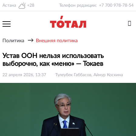
Астана
+28
Телефон редакции:
+7 700 978-78-54
→
Политика
Внешняя политика
Устав ООН нельзя использовать
выборочно, как «меню» — Токаев
22 апреля 2026, 13:37
Тулеубек Габбасов, Айнур Коскина