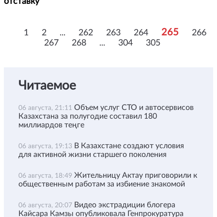
отставку
265
1
2
...
262
263
264
266
267
268
...
304
305
Читаемое
Объем услуг СТО и автосервисов
06 августа, 21:11
Казахстана за полугодие составил 180
миллиардов теңге
В Казахстане создают условия
06 августа, 19:13
для активной жизни старшего поколения
Жительницу Актау приговорили к
06 августа, 18:49
общественным работам за избиение знакомой
Видео экстрадиции блогера
06 августа, 20:07
Кайсара Камзы опубликовала Генпрокуратура