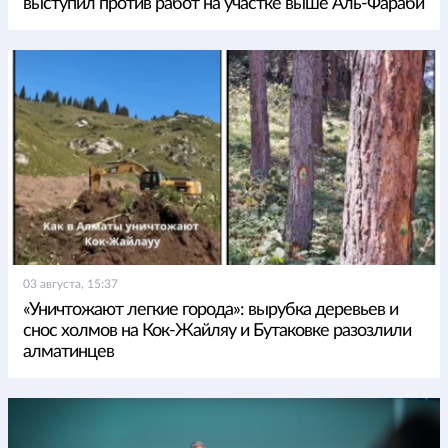
выступил против работ на участке выше Аль-Фараби
03 августа, 15:37
«Уничтожают легкие города»: вырубка деревьев и
снос холмов на Кок-Жайляу и Бутаковке разозлили
алматинцев