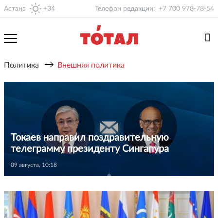
Астана
+34
Телефон редакции:
+7 700 978-78-54
→
Политика
Внешняя политика
Токаев направил поздравительную
телеграмму президенту Сингапура
09 августа, 10:18