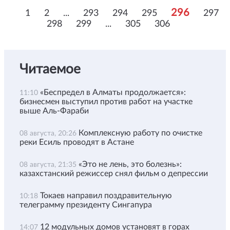
296
1
2
...
293
294
295
297
298
299
...
305
306
Читаемое
«Беспредел в Алматы продолжается»:
11:10
бизнесмен выступил против работ на участке
выше Аль-Фараби
Комплексную работу по очистке
08 августа, 20:26
реки Есиль проводят в Астане
«Это не лень, это болезнь»:
08 августа, 21:35
казахстанский режиссер снял фильм о депрессии
Токаев направил поздравительную
10:18
телеграмму президенту Сингапура
12 модульных домов установят в горах
14:07