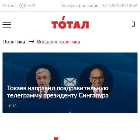
Астана
+29
Телефон редакции:
+7 700 978-78-54
→
Политика
Внешняя политика
Токаев направил поздравительную
телеграмму президенту Сингапура
10:18