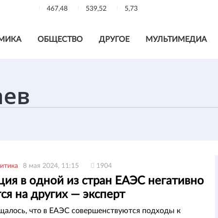
467,48
539,52
5,73
МИКА
ОБЩЕСТВО
ДРУГОЕ
МУЛЬТИМЕДИА
итика
8 мая 2024, 11:15
1904
ция в одной из стран ЕАЭС негативно
ся на других — эксперт
щалось, что в ЕАЭС совершенствуются подходы к