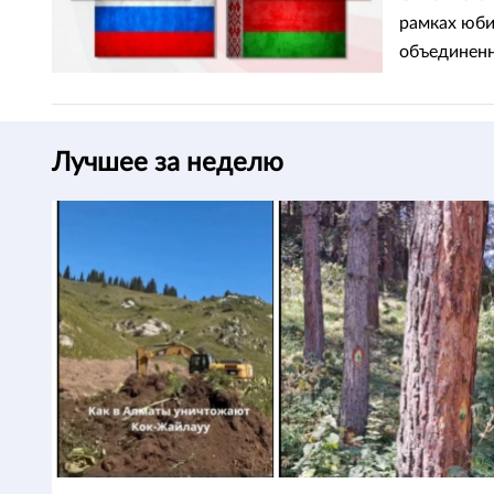
рамках юби
объединенн
президента
избранной 
Лучшее за неделю