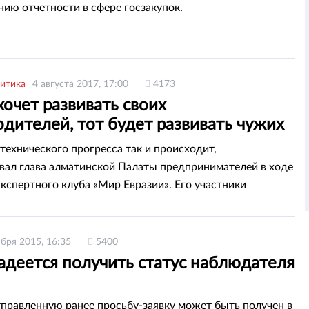
ию отчетности в сфере госзакупок.
итика
4 августа 2017, 17:00
4173
хочет развивать своих
дителей, тот будет развивать чужих
рт
-технического прогресса так и происходит,
вал глава алматинской Палаты предпринимателей в ходе
экспертного клуба «Мир Евразии». Его участники
епростым вопросом: что мешает странам ЕАЭС
ть в этой сфере механизмы интеграции?
ября 2015, 16:35
5400
адеется получить статус наблюдателя
тправленную ранее просьбу-заявку может быть получен в