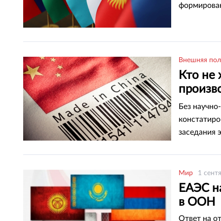
формирован
Внешняя пол
Кто не 
произво
– экспе
Без научно
констатиро
заседания 
задались н
использова
Мир
1 сент
ЕАЭС н
в ООН
Ответ на о