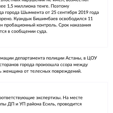
 злостных нарушений не имел, возместил
ее 1,5 миллиона тенге. Поэтому
да города Шымкента от 25 сентября 2019 года
орено. Куандык Бишимбаев освободился 11
ен пробационный контроль. Срок наказания
ится в сообщении суда.
ормации департамента полиции Астаны, в ЦОУ
есторанов города произошла ссора между
сь женщина от телесных повреждений.
оответствующие экспертизы. На месте
пы ДП и УП района Есиль, проводится