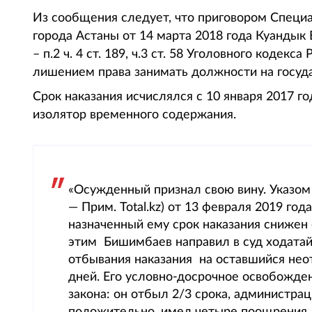
Из сообщения следует, что приговором Специ
города Астаны от 14 марта 2018 года Куандык Б
– п.2 ч. 4 ст. 189, ч.3 ст. 58 Уголовного коде
лишением права занимать должности на госуд
Срок наказания исчислялся с 10 января 2017 г
изолятор временного содержания.
«Осужденный признал свою вину. Указом 
— Прим. Total.kz) от 13 февраля 2019 г
назначенный ему срок наказания снижен 
этим Бишимбаев направил в суд ходата
отбывания наказания на оставшийся неот
дней. Его условно-досрочное освобожде
закона: он отбыл 2/3 срока, администра