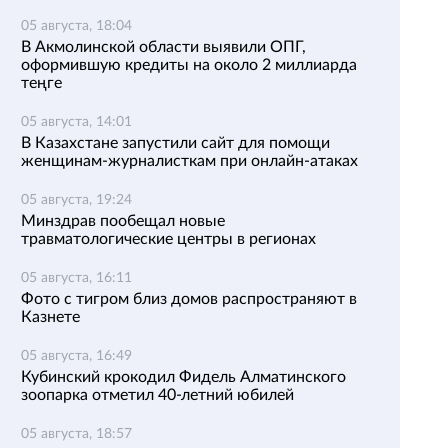
05 августа, 18:04
В Акмолинской области выявили ОПГ,
оформившую кредиты на около 2 миллиарда
теңге
05 августа, 14:01
В Казахстане запустили сайт для помощи
женщинам-журналисткам при онлайн-атаках
05 августа, 19:24
Минздрав пообещал новые
травматологические центры в регионах
05 августа, 16:11
Фото с тигром близ домов распространяют в
Казнете
05 августа, 16:49
Кубинский крокодил Фидель Алматинского
зоопарка отметил 40-летний юбилей
05 августа, 18:57