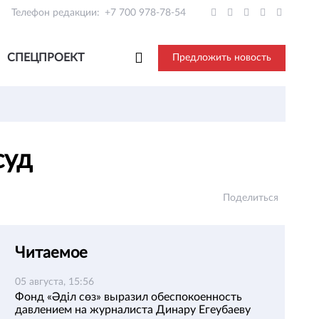
Телефон редакции:
+7 700 978-78-54
СПЕЦПРОЕКТ
Предложить новость
суд
Поделиться
Читаемое
05 августа, 15:56
Фонд «Әділ сөз» выразил обеспокоенность
давлением на журналиста Динару Егеубаеву