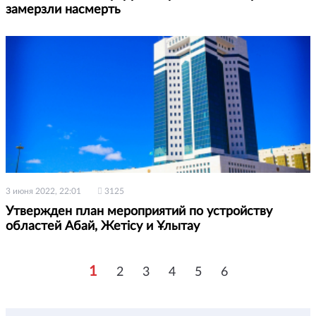
замерзли насмерть
3 июня 2022, 22:01
3125
Утвержден план мероприятий по устройству
областей Абай, Жетісу и Ұлытау
1
2
3
4
5
6