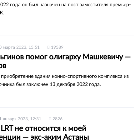
2022 года он был назначен на пост заместителя премьер-
К.
0 марта 2023, 15:51
19589
льгинов помог олигарху Машкевичу —
ов
 приобретение здания конно-спортивного комплекса из
очника был заключен 13 декабря 2022 года.
1 января 2023, 12:31
2826
LRT не относится к моей
енции — экс-аким Астаны