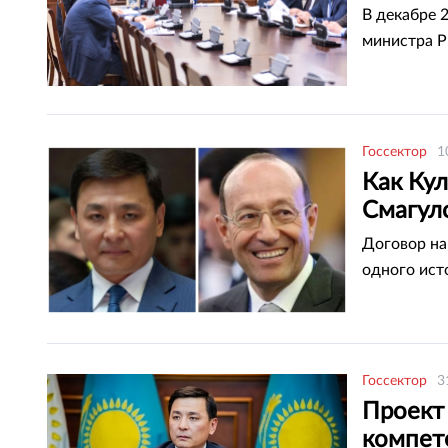
В декабре 
министра Р
Госсектор
1
Как Ку
Смагул
Договор на
одного ист
Госсектор
3
Проект 
компет