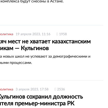
комплекса будут снесены в Астане.
политика
19 апреля 2023, 11:16
1958
яч мест не хватает казахстанским
икам — Кульгинов
а новых школ не успевают за демографическими и
ными процессами.
политика
3 апреля 2023, 17:58
2536
Кульгинов сохранил должность
ителя премьер-министра РК