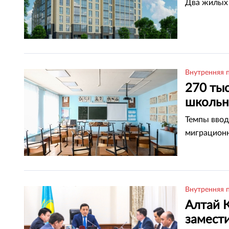
Два жилых 
Внутренняя 
270 тыс
школьн
Темпы ввод
миграцион
Внутренняя 
Алтай 
замест