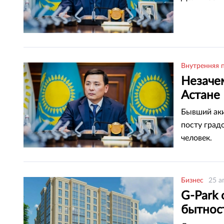
Внутренняя 
Незаче
Астане 
Бывший аки
посту град
человек.
Бизнес
25 а
G-Park
бытнос