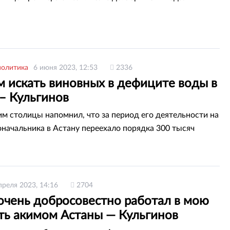
политика
6 июня 2023, 12:53
2336
м искать виновных в дефиците воды в
– Кульгинов
м столицы напомнил, что за период его деятельности на
оначальника в Астану переехало порядка 300 тысяч
преля 2023, 14:16
2704
 очень добросовестно работал в мою
ть акимом Астаны — Кульгинов