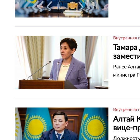
Внутренняя 
Тамара 
замест
Ранее Алта
министра Р
Внутренняя 
Алтай 
вице-п
Должность 