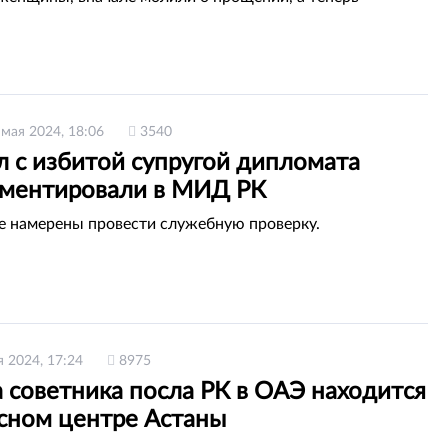
 мая 2024, 18:06
3540
л с избитой супругой дипломата
ментировали в МИД РК
е намерены провести служебную проверку.
я 2024, 17:24
8975
 советника посла РК в ОАЭ находится
исном центре Астаны