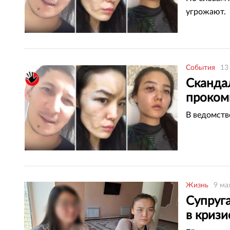
угрожают.
События
13
Сканда
проком
В ведомств
Жизнь
9 ма
Супруга
в криз