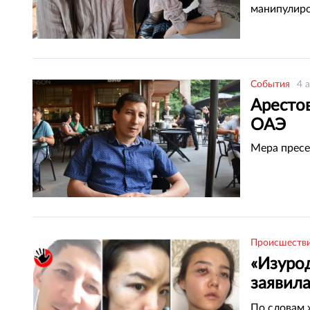
манипулиро
События
4 
Арестов
ОАЭ
Мера пресе
Происшеств
«Изуро
заявила
родств
По словам 