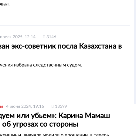
вал.
апреля 2025, 12:14
3146
ан экс-советник посла Казахстана в
чения избрана следственным судом.
ия
4 июня 2024, 19:16
13599
дуем или убьем»: Карина Мамаш
 об угрозах со стороны
енников мужа
женщины, вначале молили о прощении, а теперь