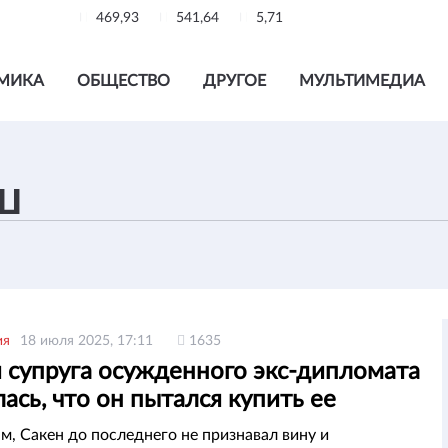
469,93
541,64
5,71
МИКА
ОБЩЕСТВО
ДРУГОЕ
МУЛЬТИМЕДИА
ия
18 июля 2025, 17:11
1635
 супруга осужденного экс-дипломата
ась, что он пытался купить ее
ие
ам, Сакен до последнего не признавал вину и