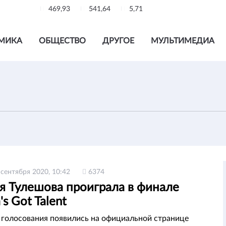
469,93
541,64
5,71
МИКА
ОБЩЕСТВО
ДРУГОЕ
МУЛЬТИМЕДИА
 сентября 2020, 10:42
6374
я Тулешова проиграла в финале
's Got Talent
 голосования появились на официальной странице