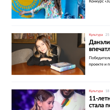
Конкурс «Ju
Культура
25
Данэли
впечатл
люди
Победитель
проекте и 
Культура
18
11-лет
стала 