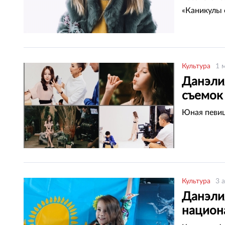
«Каникулы o
Культура
1 
Данэли
съемок
Юная певиц
Культура
3 
Данэли
национ