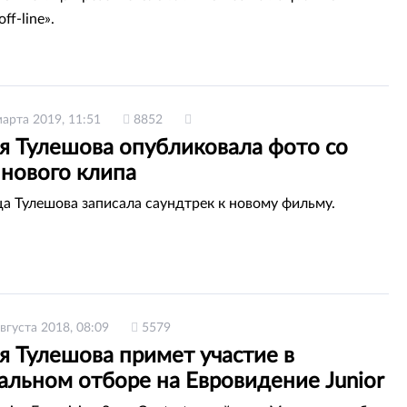
ff-line».
марта 2019, 11:51
8852
я Тулешова опубликовала фото со
 нового клипа
а Тулешова записала саундтрек к новому фильму.
августа 2018, 08:09
5579
я Тулешова примет участие в
альном отборе на Евровидение Junior