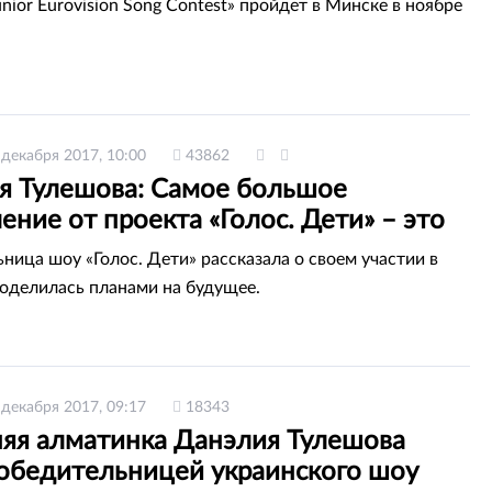
nior Eurovision Song Contest» пройдет в Минске в ноябре
 декабря 2017, 10:00
43862
я Тулешова: Самое большое
ение от проекта «Голос. Дети» – это
ница шоу «Голос. Дети» рассказала о своем участии в
поделилась планами на будущее.
 декабря 2017, 09:17
18343
няя алматинка Данэлия Тулешова
победительницей украинского шоу