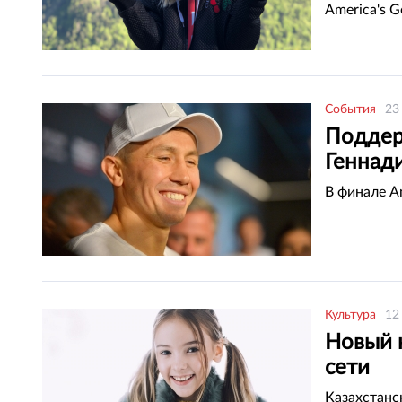
America's Go
События
23
Поддер
Геннад
В финале Am
Культура
12
Новый 
сети
Казахстанс