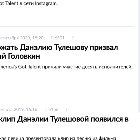
t Talent в сети Instagram.
 сентября 2020, 18:20
6501
жать Данэлию Тулешову призвал
ий Головкин
erica’s Got Talent приняли участие десять исполнителей.
 марта 2019, 16:16
5156
клип Данэлии Тулешовой появился в
кая певица презентовала клип на песню из фильма