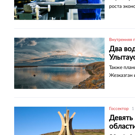
роста экон
Внутренняя 
Два во
Улытау
Также план
Жезказган 
Госсектор
1
Девять 
област