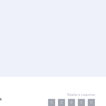
Total.kz в соцсетях
6