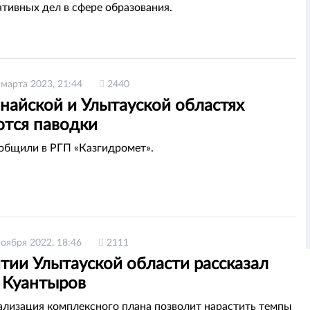
тивных дел в сфере образования.
 марта 2023, 21:44
2440
найской и Улытауской областях
тся паводки
общили в РГП «Казгидромет».
ноября 2022, 18:46
2111
тии Улытауской области рассказал
 Куантыров
ализация комплексного плана позволит нарастить темпы