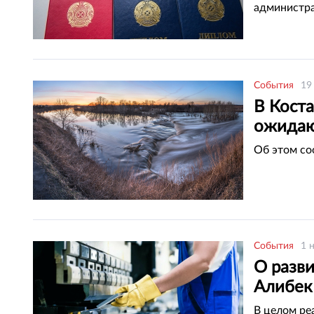
администра
События
19
В Коста
ожидаю
Об этом со
События
1 
О разви
Алибек
В целом ре