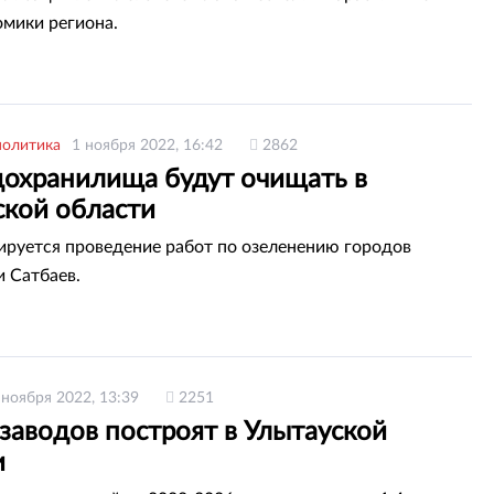
омики региона.
политика
1 ноября 2022, 16:42
2862
дохранилища будут очищать в
ской области
ируется проведение работ по озеленению городов
и Сатбаев.
 ноября 2022, 13:39
2251
заводов построят в Улытауской
и