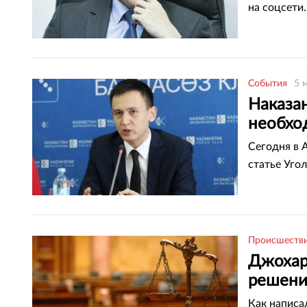
на соцсети.
События
5 
Наказан
необхо
Сегодня в 
статье Уго
Происшеств
Джохар
решени
Как написа