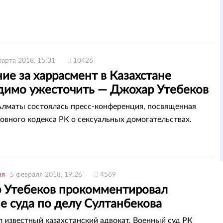
марта 2018, 15:31
10426
ие за харрасмент в Казахстане
димо ужесточить — Джохар Утебеков
Алматы состоялась пресс-конференция, посвященная
ловного кодекса РК о сексуальных домогательствах.
ия
5 февраля 2018, 19:26
4569
 Утебеков прокомментировал
е суда по делу Султанбекова
л известный казахстанский адвокат, Военный суд РК