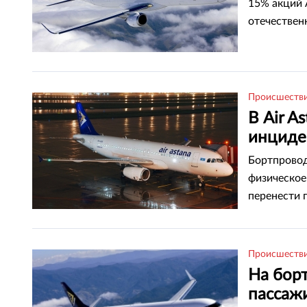
15% акций 
отечествен
Происшеств
В Air A
инциде
Бортпровод
физическое
перенести 
Происшеств
На борт
пассаж