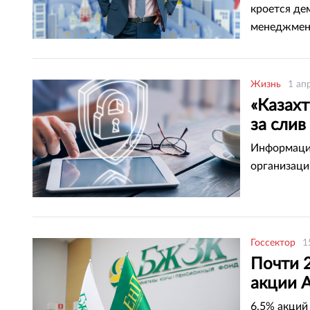
кроется де
менеджмент
Жизнь
1 ап
«Казах
за сли
Информаци
организаци
Госсектор
1
Почти 
акции A
6,5% акций