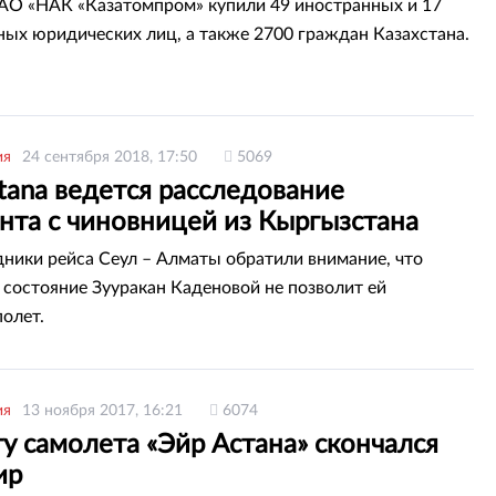
АО «НАК «Казатомпром» купили 49 иностранных и 17
ных юридических лиц, а также 2700 граждан Казахстана.
ия
24 сентября 2018, 17:50
5069
stana ведется расследование
нта с чиновницей из Кыргызстана
ники рейса Сеул – Алматы обратили внимание, что
 состояние Зууракан Каденовой не позволит ей
полет.
ия
13 ноября 2017, 16:21
6074
у самолета «Эйр Астана» скончался
ир