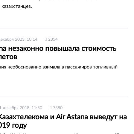
 казахстанцев.
декабря 2023, 10:14
2354
ana незаконно повышала стоимость
летов
ия необоснованно взимала в пассажиров топливный
1 декабря 2018, 11:50
7380
азахтелекома и Air Astana выведут на
019 году