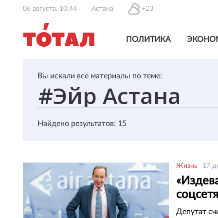
06 августа, 10:44
Астана
+23
ПОЛИТИКА
ЭКОНО
Вы искали все материалы по теме:
Найдено результатов: 15
Жизнь
17 д
«Издева
соцсет
AirAsta
Депутат сч