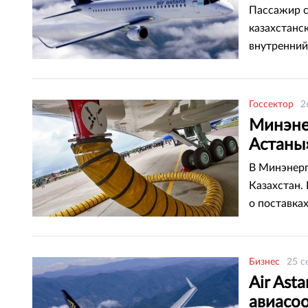
Пассажир с
казахстанс
внутренний
Госсектор
2
Минэне
Астаны»
В Минэнерг
Казахстан.
о поставка
Бизнес
25 с
Air Ast
авиасо