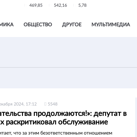
469,85
542,16
5,78
МИКА
ОБЩЕСТВО
ДРУГОЕ
МУЛЬТИМЕДИА
екабря 2024, 17:12
5548
тельства продолжаются!»: депутат в
ях раскритиковал обслуживание
na
итает, что за этим безответственным отношением