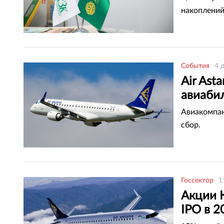
накоплений
События
4 
Air Ast
авиаби
Авиакомпан
сбор.
Госсектор
1
Акции К
IPO в 2