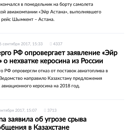
кончался в понедельник на борту самолета
кой авиакомпании «Эйр Астана», выполнявшего
 рейс Шымкент – Астана.
6 сентября 2017, 15:33
4337
рго РФ опровергает заявление «Эйр
 о нехватке керосина из России
о РФ опровергли отказ от поставок авиатоплива в
 Ведомство направило Казахстану предложения
х авиационного керосина на 2018 год.
ентября 2017, 15:07
3713
ana заявила об угрозе срыва
общения в Казахстане