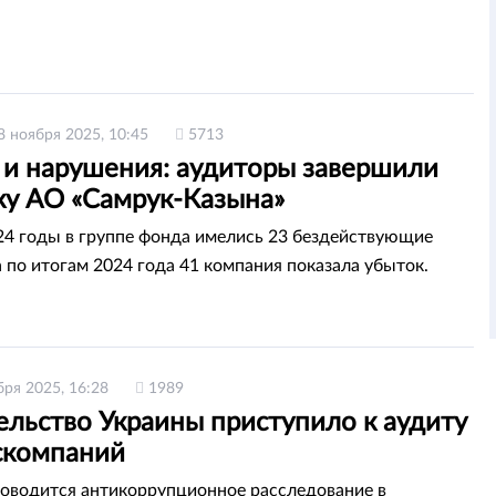
8 ноября 2025, 10:45
5713
 и нарушения: аудиторы завершили
ку АО «Самрук-Казына»
24 годы в группе фонда имелись 23 бездействующие
а по итогам 2024 года 41 компания показала убыток.
бря 2025, 16:28
1989
ельство Украины приступило к аудиту
оскомпаний
роводится антикоррупционное расследование в