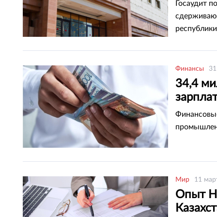
безопа
Госаудит п
сдерживаю
республики
Финансы
31
34,4 ми
зарпла
госпре
Финансовые
промышлен
Мир
11 мар
Опыт Но
Казахс