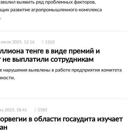
сности
озволил выявить ряд проблемных факторов,
щих развитие агропромышленного комплекса
.
 июля 2025, 12:16
1263
ллиона тенге в виде премий и
т не выплатили сотрудникам
дприятия в Алматы
 нарушения выявлены в работе предприятия комитета
ности.
та 2025, 18:41
1585
рвегии в области госаудита изучает
тан