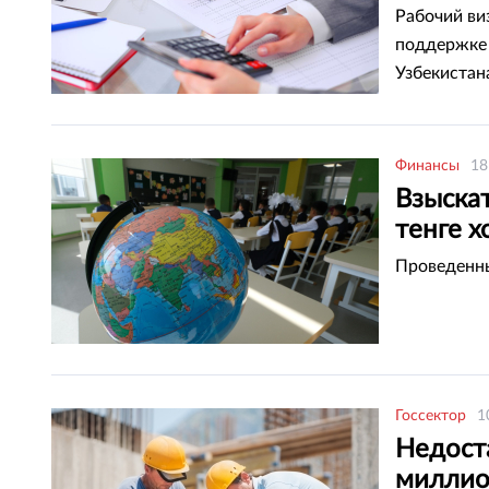
Рабочий ви
поддержке 
Узбекистан
Финансы
18
Взыска
тенге х
Проведенны
Госсектор
1
Недост
миллио