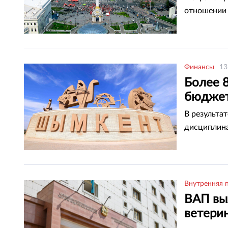
отношении 
Финансы
13
Более 
бюдже
В результа
дисциплина
Внутренняя 
ВАП вы
ветери