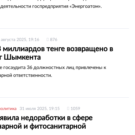
деятельности госпредприятия «Энергоатом».
 августа 2025, 19:16
876
8 миллиардов тенге возвращено в
т Шымкента
те госаудита 36 должностных лиц привлечены к
рной ответственности.
политика
31 июля 2025, 19:15
1059
явила недоработки в сфере
нарной и фитосанитарной