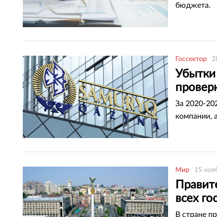
бюджета.
Госсектор
2
Убытки
провер
За 2020-20
компании, 
Мир
15 ноя
Правит
всех г
В стране п