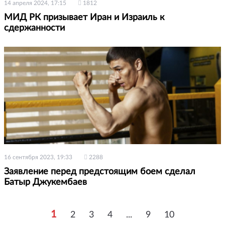
14 апреля 2024, 17:15
1812
МИД РК призывает Иран и Израиль к
сдержанности
16 сентября 2023, 19:33
2288
Заявление перед предстоящим боем сделал
Батыр Джукембаев
1
2
3
4
...
9
10