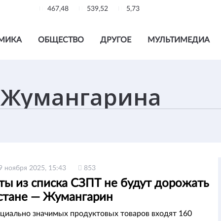
467,48
539,52
5,73
МИКА
ОБЩЕСТВО
ДРУГОЕ
МУЛЬТИМЕДИА
9 ноября 2025, 15:43
853
ты из списка СЗПТ не будут дорожать
хстане — Жумангарин
оциально значимых продуктовых товаров входят 160