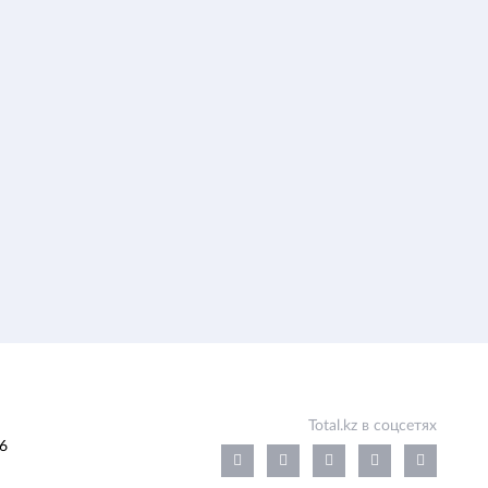
Total.kz в соцсетях
6