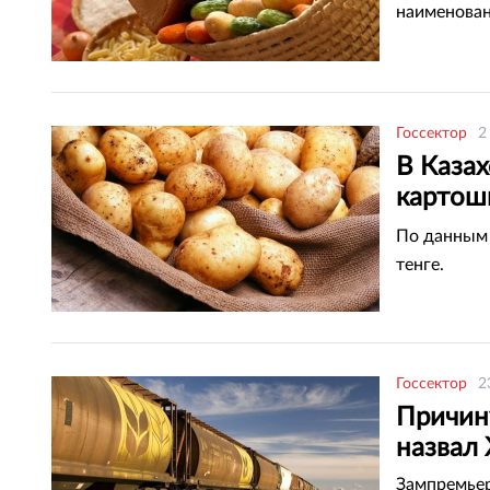
наименован
Госсектор
2
В Казах
картошк
Жуманг
По данным 
тенге.
Госсектор
2
Причин
назвал
Зампремьер