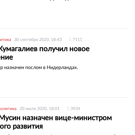
итика
30 сентября 2020, 18:43
7111
Жумагалиев получил новое
ение
р назначен послом в Нидерландах.
политика
20 июля 2020, 18:01
3934
 Мусин назначен вице-министром
ого развития