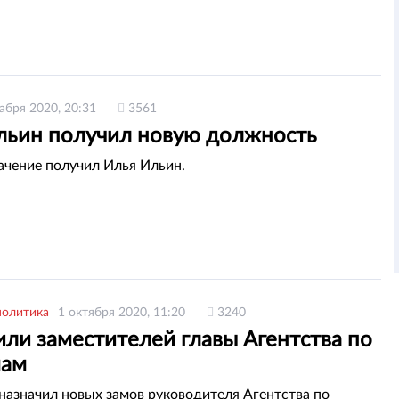
абря 2020, 20:31
3561
льин получил новую должность
ачение получил Илья Ильин.
политика
1 октября 2020, 11:20
3240
или заместителей главы Агентства по
мам
назначил новых замов руководителя Агентства по