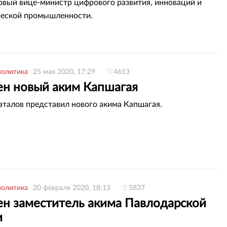
овый вице-министр цифрового развития, инноваций и
ческой промышленности.
политика
25 мая 2020, 17:29
4613
ен новый аким Капшагая
талов представил нового акима Капшагая.
политика
20 февраля 2020, 18:13
5837
ен заместитель акима Павлодарской
и