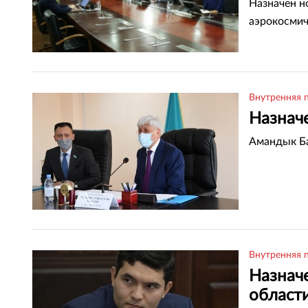
Назначен н
аэрокосми
Внутренняя 
Назнач
Амандык Ба
Внутренняя 
Назнач
област