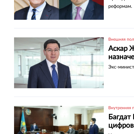
реформам.
Внешняя пол
Аскар 
назнач
Экс-минист
Внутренняя 
Багдат
цифров