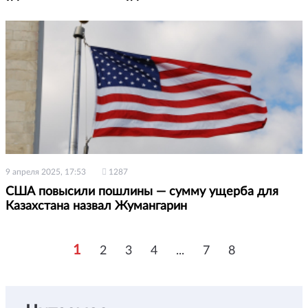
9 апреля 2025, 17:53
1287
США повысили пошлины — сумму ущерба для
Казахстана назвал Жумангарин
1
2
3
4
...
7
8