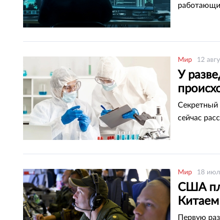
работающи
Мир
12 авгу
У разв
происх
Секретный 
сейчас рас
Мир
18 июл
США пл
Китаем
Первую раз