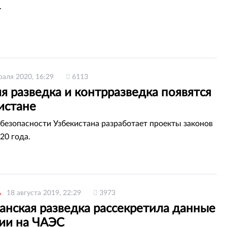
.
раля 2020, 16:29
6113
 разведка и контрразведка появятся
истане
безопасности Узбекистана разработает проекты законов
20 года.
ь
18 августа 2019, 22:29
3973
анская разведка рассекретила данные
рии на ЧАЭС