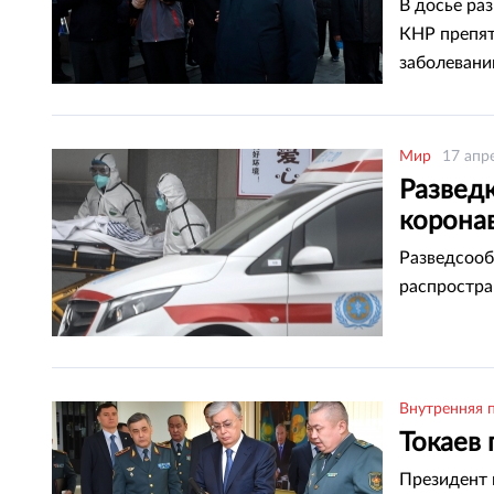
В досье раз
КНР препят
заболевани
Мир
17 апр
Развед
коронав
Разведсооб
распростра
Внутренняя 
Токаев 
Президент 