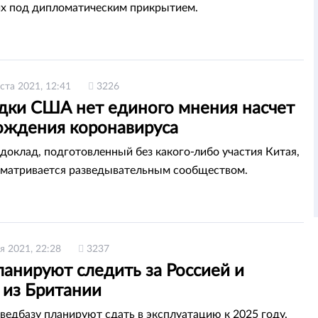
х под дипломатическим прикрытием.
ста 2021, 12:41
3226
едки США нет единого мнения насчет
ождения коронавируса
доклад, подготовленный без какого-либо участия Китая,
сматривается разведывательным сообществом.
я 2021, 22:28
3237
анируют следить за Россией и
 из Британии
ведбазу планируют сдать в эксплуатацию к 2025 году.