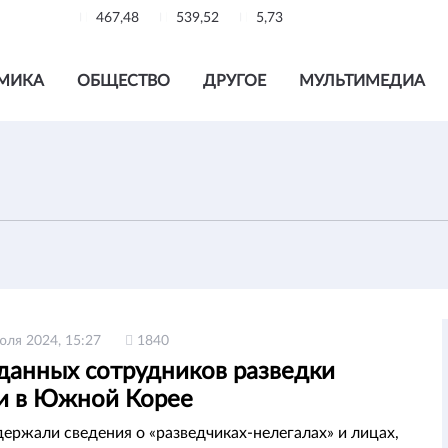
467,48
539,52
5,73
МИКА
ОБЩЕСТВО
ДРУГОЕ
МУЛЬТИМЕДИА
юля 2024, 15:27
1840
 данных сотрудников разведки
и в Южной Корее
ержали сведения о «разведчиках-нелегалах» и лицах,