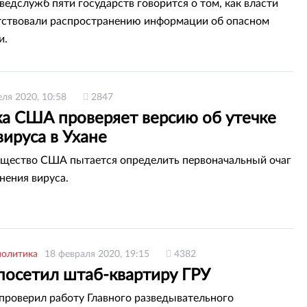
ведслужб пяти государств говорится о том, как власти
ствовали распространению информации об опасном
и.
еля 2020, 10:58
2847
ка США проверяет версию об утечке
ируса в Ухане
щество США пытается определить первоначальный очаг
нения вируса.
политика
18 февраля 2020, 19:15
4382
посетил штаб-квартиру ГРУ
проверил работу Главного разведывательного