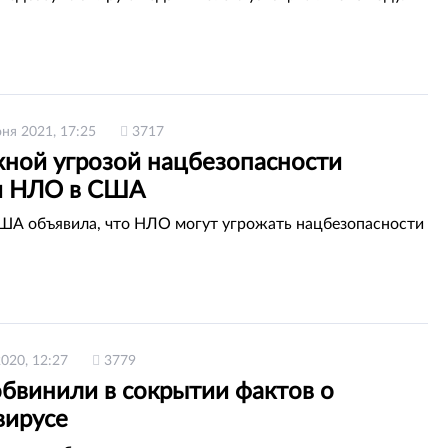
ня 2021, 17:25
3717
ной угрозой нацбезопасности
и НЛО в США
ША объявила, что НЛО могут угрожать нацбезопасности
2020, 12:27
3779
обвинили в сокрытии фактов о
вирусе