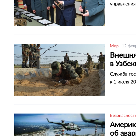
управления
Мир
12 фев
Внешняя
в Узбек
Служба гос
к 1 июля 20
Безопасност
Америк
об ава