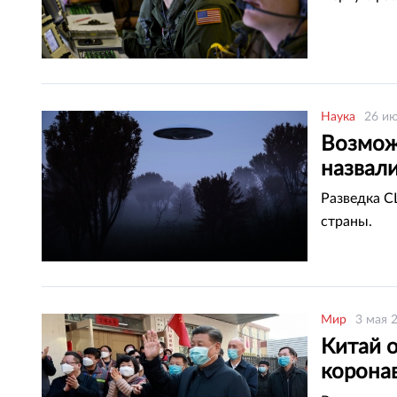
Наука
26 ию
Возмож
назвал
Разведка С
страны.
Мир
3 мая 
Китай 
корона