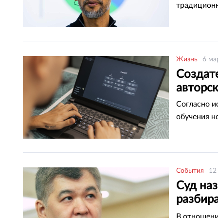
традиционн
Жизнь
6 ма
Создат
авторск
Согласно и
обучения н
События
12
Суд наз
разбира
Абишев
В отношени