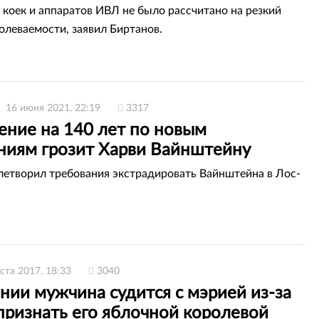
 коек и аппаратов ИВЛ не было рассчитано на резкий
олеваемости, заявил Биртанов.
16 июня 2021, 22:19
3317
ение на 140 лет по новым
ниям грозит Харви Вайнштейну
летворил требования экстрадировать Вайнштейна в Лос-
ста 2017, 18:33
3040
нии мужчина судится с мэрией из-за
признать его яблочной королевой