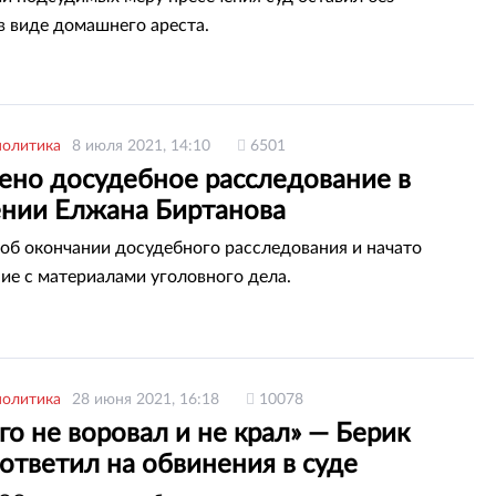
в виде домашнего ареста.
политика
8 июля 2021, 14:10
6501
ено досудебное расследование в
нии Елжана Биртанова
об окончании досудебного расследования и начато
ие с материалами уголовного дела.
политика
28 июня 2021, 16:18
10078
го не воровал и не крал» — Берик
ответил на обвинения в суде