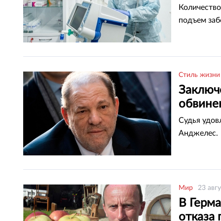
Количество
подъем заб
Стиль жизни
Заключ
обвине
Судья удов
Анджелес.
Мир
23 авгу
В Герма
отказа 