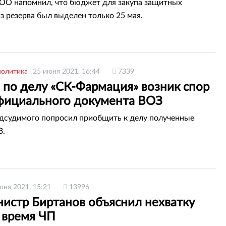
ТОО напомнил, что бюджет для закупа защитных
з резерва был выделен только 25 мая.
политика
25 июня 2021, 16:44
7339
 по делу «СК-Фармация» возник спор
официального документа ВОЗ
дсудимого попросил приобщить к делу полученные
З.
юня 2021, 15:21
13996
нистр Биртанов объяснил нехватку
 время ЧП