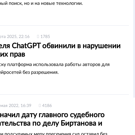
ый поиск, но и на новые технологии.
рта 2025, 22:16
1785
еля ChatGPT обвинили в нарушении
их прав
ску платформа использовала работы авторов для
ейросетей без разрешения.
 мая 2022, 16:39
4186
начил дату главного судебного
тельства по делу Биртанова и
а
и подсудимых меру пресечения суд оставил без