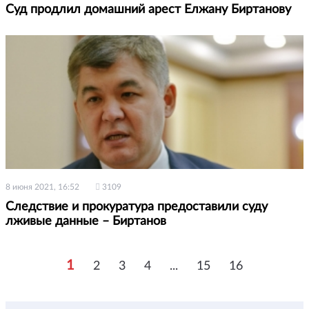
Суд продлил домашний арест Елжану Биртанову
8 июня 2021, 16:52
3109
Следствие и прокуратура предоставили суду
лживые данные – Биртанов
1
2
3
4
...
15
16