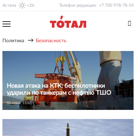
Астана
+26
Телефон редакции:
+7 700 978-78-54
→
Политика
Безопасность
Новая атака на КТК: беспилотники
ударили по танкерам с нефтью ТШО
30 июля, 11:41