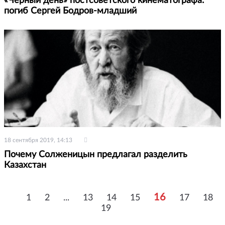
«Черный день» постсоветского кинематографа:
погиб Сергей Бодров-младший
18 сентября 2019, 14:13
Почему Солженицын предлагал разделить
Казахстан
16
1
2
...
13
14
15
17
18
19