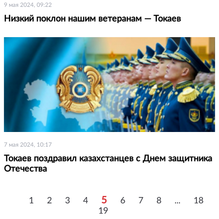
9 мая 2024, 09:22
Низкий поклон нашим ветеранам — Токаев
7 мая 2024, 10:17
Токаев поздравил казахстанцев с Днем защитника
Отечества
5
1
2
3
4
6
7
8
...
18
19