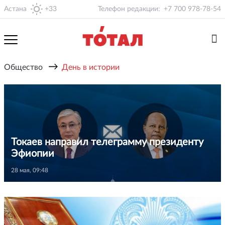
Астана
+33
Телефон редакции:
+7 700 978-78-54
→
Общество
День в истории
Токаев направил телеграмму президенту
Эфиопии
28 мая, 09:48