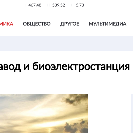
467,48
539,52
5,73
МИКА
ОБЩЕСТВО
ДРУГОЕ
МУЛЬТИМЕДИА
вод и биоэлектростанция