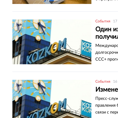
предпосылк
статусе пр
События
17
Один и
получи
Международ
долгосрочн
CCC+ прогн
представит
ликвидност
События
16
Измене
Пресс-служ
правления 
связи с пе