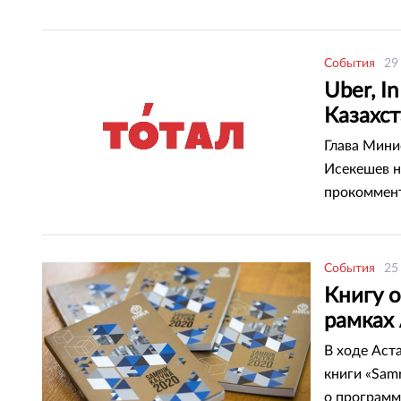
События
29
Uber, I
Казахст
Глава Мини
Исекешев н
прокоммент
работающи
События
25
Книгу 
рамках
В ходе Аст
книги «Sam
о программ