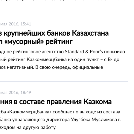
ах, планах реализации, конечных целях и текущем
ограммы.
 мая 2016, 15:41
з крупнейших банков Казахстана
л «мусорный» рейтинг
ное рейтинговое агентство Standard & Poor’s понизило
ый рейтинг Казкоммерцбанка на один пункт – с B- до
оз негативный. В свою очередь, официальные
ели Казкома заверили, что банк обладает достаточной
ью и капиталом для обслуживания своих долгов.
 мая 2016, 18:49
ния в составе правления Казкома
ба «Казкоммерцбанка» сообщает о выходе из состава
банка управляющего директора Улугбека Муслимова в
реходом на другую работу.