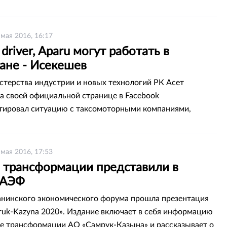
 мая 2016, 16:17
n driver, Аparu могут работать в
ане - Исекешев
стерства индустрии и новых технологий РК Асет
а своей официальной странице в Facebook
ировал ситуацию с таксомоторными компаниями,
ми через приложения.
 мая 2016, 17:53
о трансформации представили в
 АЭФ
анинского экономического форума прошла презентация
ruk-Kazyna 2020». Издание включает в себя информацию
е трансформации АО «Самрук-Казына» и рассказывает о