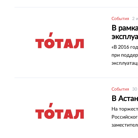
События
2 
В рамка
эксплуа
«В 2016 го
при поддер
эксплуатаци
– сообщила
События
30
В Аста
На торжест
Российског
заместител
Лихачев и 