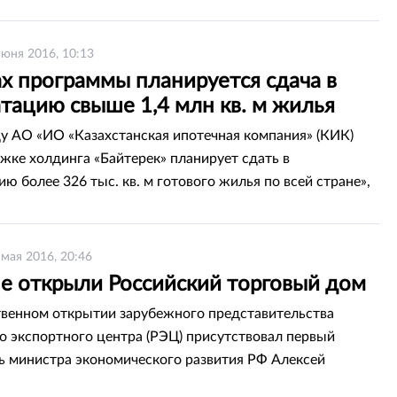
июня 2016, 10:13
х программы планируется сдача в
тацию свыше 1,4 млн кв. м жилья
ду АО «ИО «Казахстанская ипотечная компания» (КИК)
жке холдинга «Байтерек» планирует сдать в
ю более 326 тыс. кв. м готового жилья по всей стране»,
 пресс-служба компании.
 мая 2016, 20:46
не открыли Российский торговый дом
венном открытии зарубежного представительства
о экспортного центра (РЭЦ) присутствовал первый
ь министра экономического развития РФ Алексей
другие должностные лица России и Казахстана.