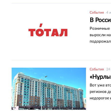
События
4 
В Росс
Розничные 
выросли на 
подорожал н
сообщает и
События
24
«Нұрлы
Вот уже вт
регионов д
недорогое 