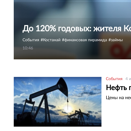
До 120% годовых: жителя К
События
Костанай
финансовая пирамида
займы
10:46
События
4 
Нефть 
Цены на не