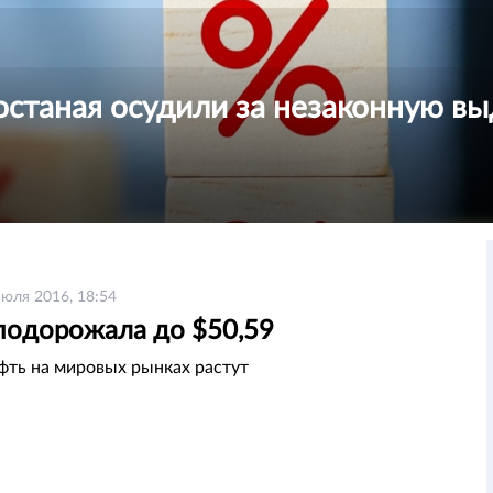
останая осудили за незаконную вы
июля 2016, 18:54
подорожала до $50,59
фть на мировых рынках растут