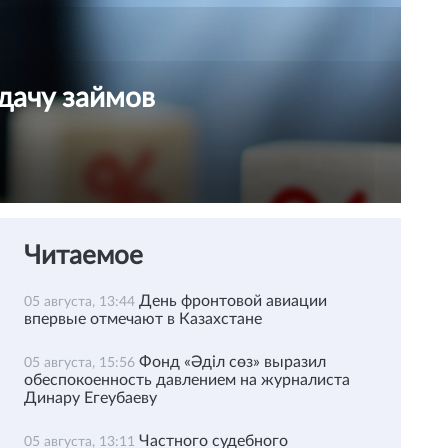
дачу займов
Читаемое
День фронтовой авиации
05 августа, 13:44
впервые отмечают в Казахстане
Фонд «Әділ сөз» выразил
05 августа, 15:56
обеспокоенность давлением на журналиста
Динару Егеубаеву
Частного судебного
05 августа, 13:11