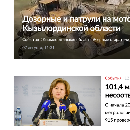
Дозорные и патрули на мото
Кызылординской области
События
Кызылординская область
черные старатели
07 августа, 11:31
События
12
101,4 м
несоот
С начала 2
метрологии
915 провер
промышленн