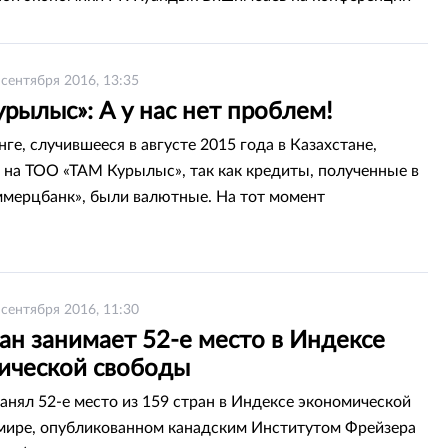
е вопросы налогообложения».
 сентября 2016, 13:35
рылыс»: А у нас нет проблем!
ге, случившееся в августе 2015 года в Казахстане,
и на ТОО «ТАМ Курылыс», так как кредиты, полученные в
мерцбанк», были валютные. На тот момент
ьно встал вопрос о дальнейшей деятельности компании.
те слияния двух банков кредитная линия компании
активы АО «БТА Банк». В результате банк принял решение
овать долларовые кредиты в тенге. Таким образом,
 сентября 2016, 11:30
новь становится в ряды застройщиков востребованного
ан занимает 52-е место в Индексе
ической свободы
занял 52-е место из 159 стран в Индексе экономической
мире, опубликованном канадским Институтом Фрейзера