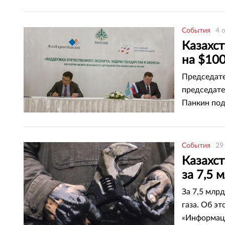
жолы» Ерки
транспортн
контексте 
События
4 
передает ко
Казахс
на $10
Председате
председате
Панкин под
экспорту, с
События
29
Казахст
за 7,5 
За 7,5 млр
газа. Об э
«Информаци