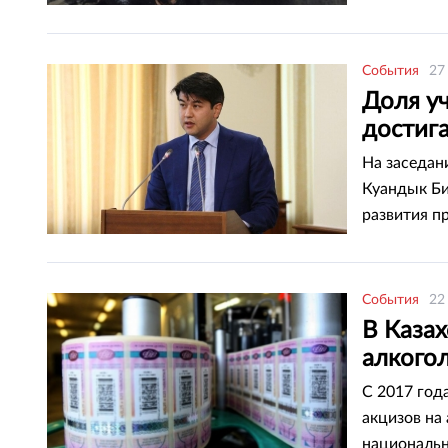
конференци
сайт премь
События
27
Доля уч
достиг
На заседан
Куандык Би
развития п
События
22
В Казах
алкого
С 2017 год
акцизов на
национальн