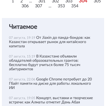
304
1
2
...
301
302
303
305
306
307
...
353
354
Читаемое
От Jiaxin до панда-бондов: как
07 августа, 19:19
Казахстан открывает рынок для китайского
капитала
В Казахстане объявили
07 августа, 15:19
обладателей образовательных грантов:
бесплатно будут учиться более 75 тысяч
абитуриентов
Google Chrome потребует до 20
07 августа, 22:06
Гбайт памяти на диске для работы локального
ИИ
Концерт, выставки и творческие
07 августа, 19:05
встречи: как Алматы отметит День Абая