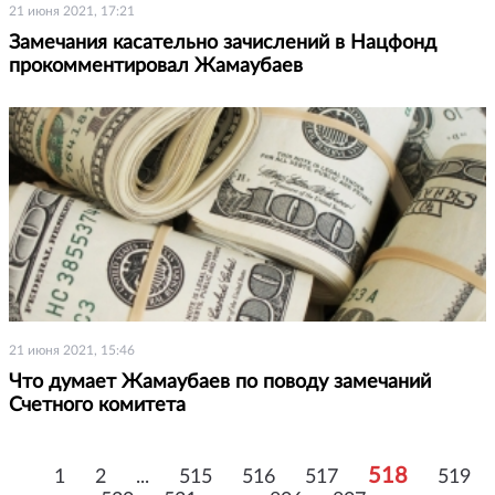
21 июня 2021, 17:21
Замечания касательно зачислений в Нацфонд
прокомментировал Жамаубаев
21 июня 2021, 15:46
Что думает Жамаубаев по поводу замечаний
Счетного комитета
518
1
2
...
515
516
517
519